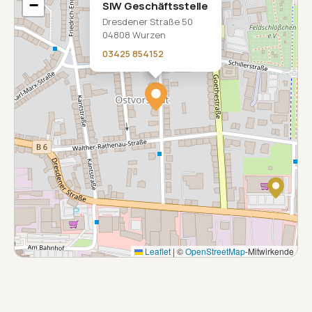
−
SIW Geschäftsstelle
Dresdener Straße 50
04808 Wurzen
03425 854152
Leaflet
|
©
OpenStreetMap
-Mitwirkende